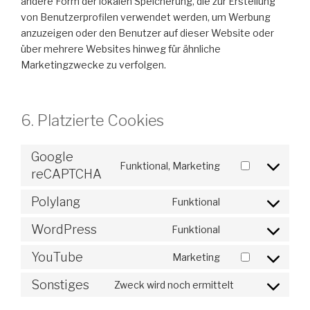
andere Form der lokalen Speicherung, die zur Erstellung
von Benutzerprofilen verwendet werden, um Werbung
anzuzeigen oder den Benutzer auf dieser Website oder
über mehrere Websites hinweg für ähnliche
Marketingzwecke zu verfolgen.
6. Platzierte Cookies
Google
Funktional, Marketing
Consent
reCAPTCHA
to
Polylang
Funktional
service
Consent
google-
to
WordPress
Funktional
recaptcha
Consent
service
to
polylang
YouTube
Marketing
Consent
service
to
wordpress
Sonstiges
Zweck wird noch ermittelt
Consent
service
to
youtube