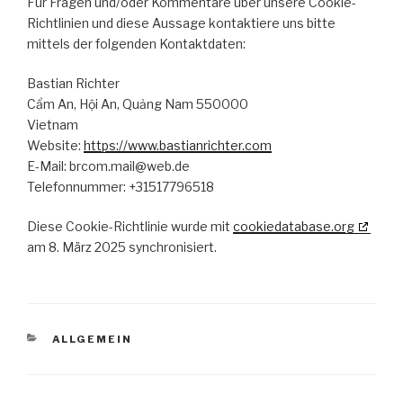
Für Fragen und/oder Kommentare über unsere Cookie-
Richtlinien und diese Aussage kontaktiere uns bitte
mittels der folgenden Kontaktdaten:
Bastian Richter
Cẩm An, Hội An, Quảng Nam 550000
Vietnam
Website:
https://www.bastianrichter.com
E-Mail:
brcom.mail@
web.de
Telefonnummer: +31517796518
Diese Cookie-Richtlinie wurde mit
cookiedatabase.org
am 8. März 2025 synchronisiert.
KATEGORIEN
ALLGEMEIN