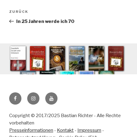
Beitragsnavigation
Vorheriger
ZURÜCK
Beitrag
In 25 Jahren werde ich 70
Instagram
Facebook
YouTube
Copyright © 2017/2025 Bastian Richter - Alle Rechte
vorbehalten
Presseinformationen
-
Kontakt
-
Impressum
-