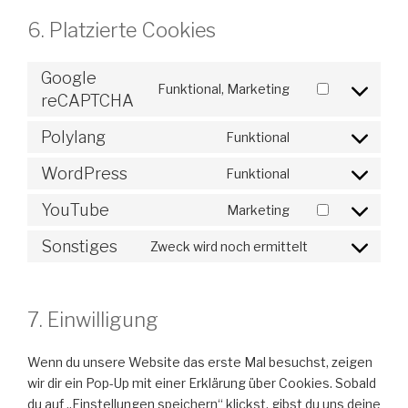
6. Platzierte Cookies
Google
Funktional, Marketing
Consent
reCAPTCHA
to
Polylang
Funktional
service
Consent
google-
to
WordPress
Funktional
recaptcha
Consent
service
to
polylang
YouTube
Marketing
Consent
service
to
wordpress
Sonstiges
Zweck wird noch ermittelt
Consent
service
to
youtube
service
7. Einwilligung
sonstiges
Wenn du unsere Website das erste Mal besuchst, zeigen
wir dir ein Pop-Up mit einer Erklärung über Cookies. Sobald
du auf „Einstellungen speichern“ klickst, gibst du uns deine