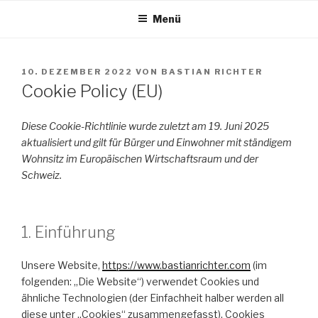
Zum
Menü
Inhalt
springen
VERÖFFENTLICHT
10. DEZEMBER 2022
VON
BASTIAN RICHTER
AM
Cookie Policy (EU)
Diese Cookie-Richtlinie wurde zuletzt am 19. Juni 2025
aktualisiert und gilt für Bürger und Einwohner mit ständigem
Wohnsitz im Europäischen Wirtschaftsraum und der
Schweiz.
1. Einführung
Unsere Website,
https://www.bastianrichter.com
(im
folgenden: „Die Website“) verwendet Cookies und
ähnliche Technologien (der Einfachheit halber werden all
diese unter „Cookies“ zusammengefasst). Cookies