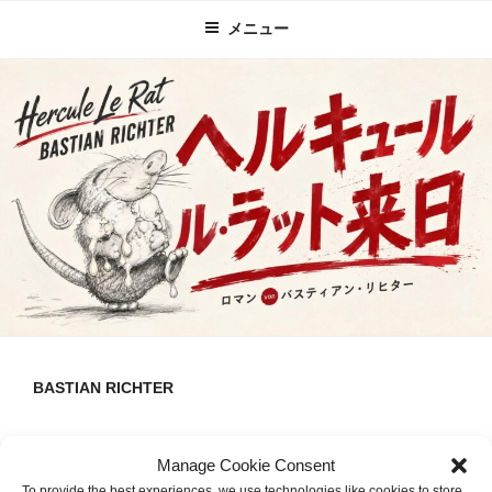
コ
メニュー
ン
テ
ン
ツ
へ
ス
キ
ッ
プ
BASTIAN RICHTER
私について
Manage Cookie Consent
To provide the best experiences, we use technologies like cookies to store