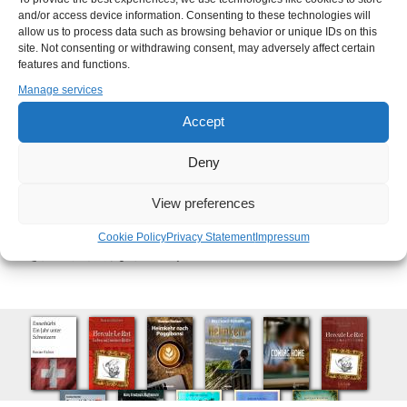
and/or access device information. Consenting to these technologies will
ヨーロッパ各地で暮らし、執筆を続ける中で、大学都
allow us to process data such as browsing behavior or unique IDs on this
市やベルリン、そしてスイスでの日々を経て、私は現
site. Not consenting or withdrawing consent, may adversely affect certain
features and functions.
在オランダに拠点を置いています。修復した村の古い
パン屋を創作の拠点とし、本を書きながら、休日には
Manage services
愛用の古い内陸船で水路を巡っています。
Accept
また、私は長年イタリアで暮らし、その国は今もなお
Deny
私の創作に大きなインスピレーションを与え続けてい
View preferences
ます。とりわけヴェネツィアは、アマチュア探偵マフ
ァルダ・チンクェッティが初めて私の想像の中で息づ
Cookie Policy
Privacy Statement
Impressum
き始めた特別な場所です。